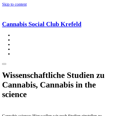
Skip to content
Cannabis Social Club Krefeld
fab
fa-
fab
facebook
fa-
fab
twitter
fa-
fab
instagram
fa-
fas
discord
fa-
key
Wissenschaftliche Studien zu
Cannabis, Cannabis in the
science
Cannabis science: Hier wollen wir euch Studien einstellen zu